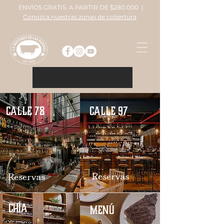
E
NVÍOS GRATIS A PARTIR DE $280.000 |
Conozca nuestras zonas de cobertura
Ingresa tu dirección
calle 78
calle 97
Reservas
Reservas
cHÍA
menú