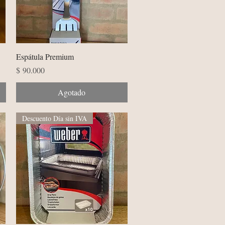
Vista rápida
Espátula Premium
Precio
$ 90.000
Agotado
Descuento Día sin IVA