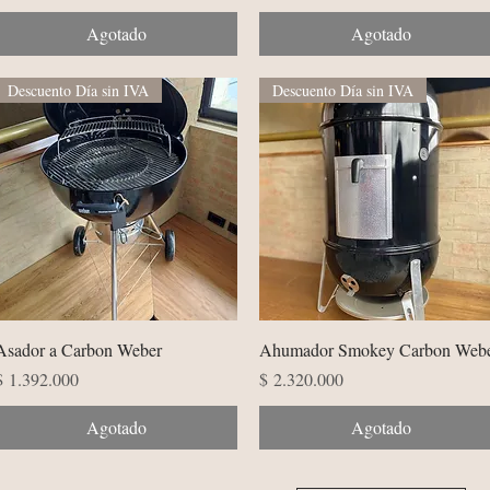
Agotado
Agotado
Descuento Día sin IVA
Descuento Día sin IVA
Vista rápida
Vista rápida
Asador a Carbon Weber
Ahumador Smokey Carbon Web
Precio
Precio
$ 1.392.000
$ 2.320.000
Agotado
Agotado