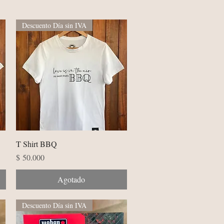
Descuento Día sin IVA
Vista rápida
T Shirt BBQ
Precio
$ 50.000
Agotado
Descuento Día sin IVA