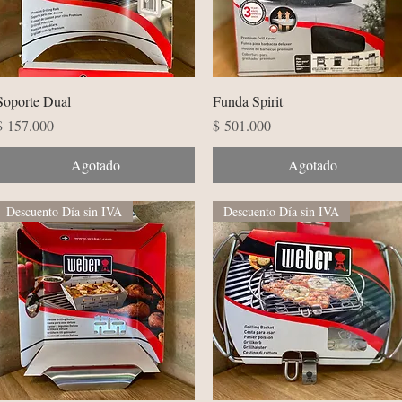
Vista rápida
Vista rápida
Soporte Dual
Funda Spirit
Precio
Precio
$ 157.000
$ 501.000
Agotado
Agotado
Descuento Día sin IVA
Descuento Día sin IVA