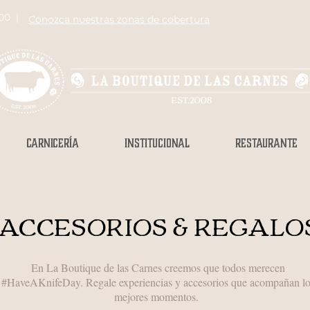
00 |
Conozca nuestras zonas de cobertura
CARNICERÍA
INSTITUCIONAL
RESTAURANTE
ACCESORIOS & REGALO
En La Boutique de las Carnes creemos que todos merecen
#HaveAKnifeDay. Regale experiencias y accesorios que acompañan l
mejores momentos.