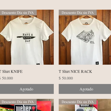
Descuento Día sin IVA
Descuento Día sin IVA
Vista rápida
Vista rápida
T Shirt KNIFE
T Shirt NICE RACK
Precio
Precio
$ 50.000
$ 50.000
Agotado
Agotado
Descuento Día sin IVA
Descuento Día sin IVA