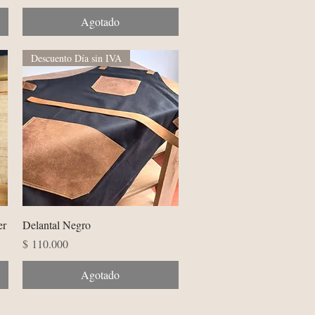
Agotado
Descuento Día sin IVA
Vista rápida
er
Delantal Negro
Precio
$ 110.000
Agotado