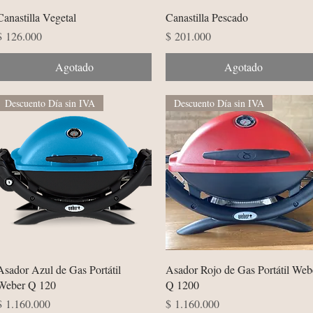
Vista rápida
Vista rápida
Canastilla Vegetal
Canastilla Pescado
Precio
Precio
$ 126.000
$ 201.000
Agotado
Agotado
Descuento Día sin IVA
Descuento Día sin IVA
Vista rápida
Vista rápida
Asador Azul de Gas Portátil
Asador Rojo de Gas Portátil Web
Weber Q 120
Q 1200
Precio
Precio
$ 1.160.000
$ 1.160.000