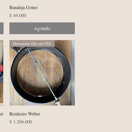
Vista rápida
Bandeja Goteo
Precio
$ 49.000
Agotado
Descuento Día sin IVA
Vista rápida
er
Rosticero Weber
Precio
$ 1.206.000