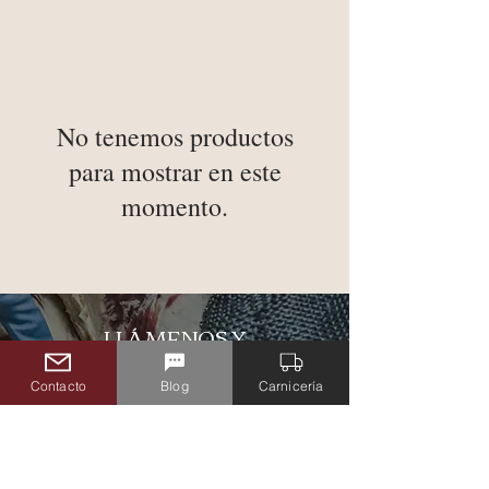
No tenemos productos
para mostrar en este
momento.
LLÁMENOS Y
PERSONALIZAMOS SU
PEDIDO
Contacto
Blog
Carnicería
(310) 332-9202
(310) 332-9176