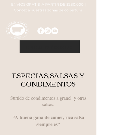
E
NVÍOS GRATIS A PARTIR DE $280.000 |
Conozca nuestras zonas de cobertura
Ingresa tu dirección
ESPECIAS, SALSAS Y
CONDIMENTOS
Surtido de condimentos a granel, y otras
salsas.
“A buena gana de comer, rica salsa
siempre es”